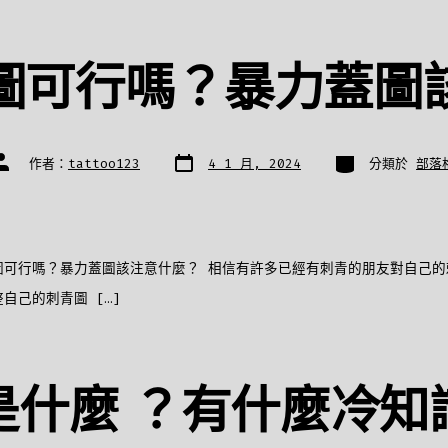
圖可行嗎？暴力蓋圖
發
分
文
作者：
tattoo123
4 1 月, 2024
分類於
部落
表
類
章
日
作
期
者
圖可行嗎？暴力蓋圖該注意什麼？ 相信有許多已經有刺青的朋友對自己的
自己的刺青圖 […]
是什麼 ？有什麼冷知