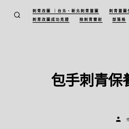
跳
刺青改圖 ｜台北、新北刺青蓋圖
刺青蓋圖
至
刺青改圖成功見證
除刺青雷射
部落格
搜
主
尋
切
要
換
開
關
內
容
包手刺青保養
文
章
作
者