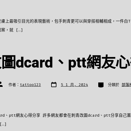
膚上最吸引目光的表現藝術，包手刺青更可以與穿搭相輔相成，一件白T-s
案，就 […]
圖dcard、ptt網友
發
分
文
作者：
tattoo123
5 1 月, 2024
分類於
部落
表
類
章
日
作
期
者
ard、ptt網友心得分享 許多網友都會在刺青改圖dcard、ptt分享自己
…]