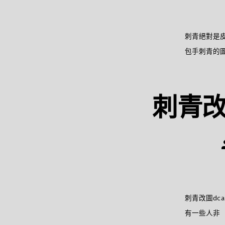
刺青絕對是皮
包手刺青的圖
刺青改
刺青改圖dc
有一些人非 [