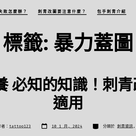
失敗怎麼辦？
刺青改圖要注意什麼？
包手刺青介紹
標籤:
暴力蓋圖
 必知的知識！刺青
適用
發
分
作者：
tattoo123
10 1 月, 2024
分類於
刺青資訊
表
類
日
期