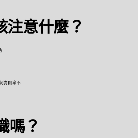
該注意什麼？
格
刺青圖案不
識嗎？